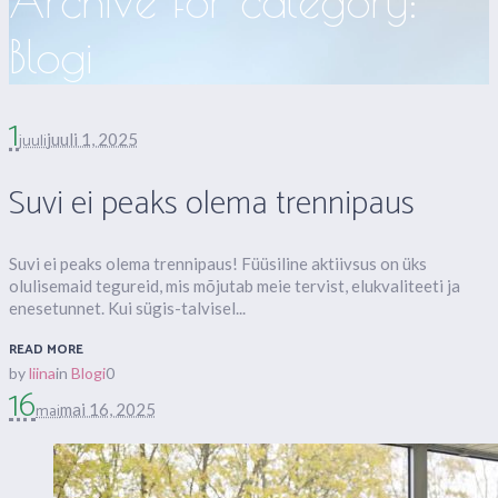
Archive for category:
Blogi
1
juuli
juuli 1, 2025
Suvi ei peaks olema trennipaus
Suvi ei peaks olema trennipaus! Füüsiline aktiivsus on üks
olulisemaid tegureid, mis mõjutab meie tervist, elukvaliteeti ja
enesetunnet. Kui sügis-talvisel...
READ MORE
by
liina
in
Blogi
0
16
mai
mai 16, 2025