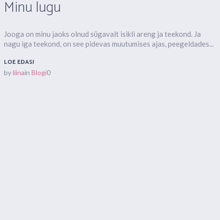
Minu lugu
Jooga on minu jaoks olnud sügavalt isikli areng ja teekond. Ja
nagu iga teekond, on see pidevas muutumises ajas, peegeldades...
LOE EDASI
by
liina
in
Blogi
0