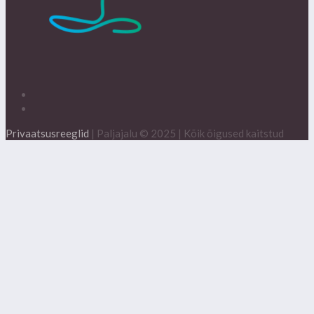
Privaatsusreeglid
| Paljajalu © 2025 | Kõik õigused kaitstud