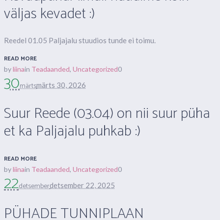
väljas kevadet :)
Reedel 01.05 Paljajalu stuudios tunde ei toimu.
READ MORE
by
liina
in
Teadaanded
,
Uncategorized
0
30
märts
märts 30, 2026
Suur Reede (03.04) on nii suur püha
et ka Paljajalu puhkab :)
READ MORE
by
liina
in
Teadaanded
,
Uncategorized
0
22
detsember
detsember 22, 2025
PÜHADE TUNNIPLAAN