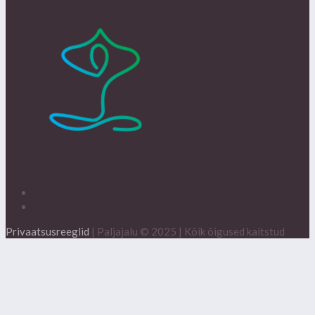
Privaatsusreeglid
| Paljajalu © 2025 | Kõik õigused kaitstud