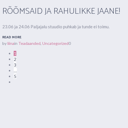
RÕÕMSAID JA RAHULIKKE JAANE!
23.06 ja 24.06 Paljajalu stuudio puhkab ja tunde ei toimu.
READ MORE
by
liina
in
Teadaanded
,
Uncategorized
0
1
2
3
…
5