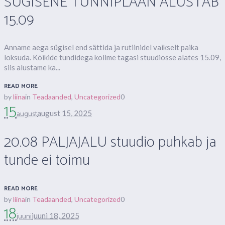
SÜGISENE TUNNIPLAAN ALUSTAB
15.09
Anname aega sügisel end sättida ja rutiinidel vaikselt paika
loksuda. Kõikide tundidega kolime tagasi stuudiosse alates 15.09,
siis alustame ka...
READ MORE
by
liina
in
Teadaanded
,
Uncategorized
0
15
august
august 15, 2025
20.08 PALJAJALU stuudio puhkab ja
tunde ei toimu
READ MORE
by
liina
in
Teadaanded
,
Uncategorized
0
18
juuni
juuni 18, 2025