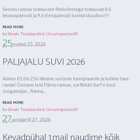
Seoses rannas toimuvate filmivõtetega toimuvad 8.6
(esmaspäeval) ja 9.6 (teisipäeval) tunnid stuudios!!!!
READ MORE
by
liina
in
Teadaanded
,
Uncategorized
0
25
mai
mai 25, 2026
PALJAJALU SUVI 2026
Alates 01.06.256 läheme suvisele tunniplaanile ja kolime taas
randa! Ootame teid Pärnu rannas, surfiklubi Surf n Soul
Joogamajas , Ranna...
READ MORE
by
liina
in
Teadaanded
,
Uncategorized
0
27
aprill
aprill 27, 2026
Kevadpühal 1.mail naudime kõik