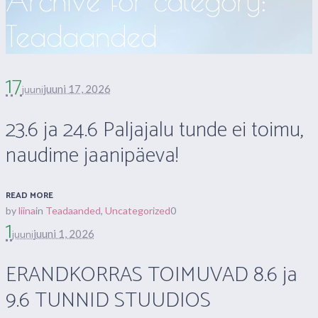
Archive for category:
Teadaanded
17
juuni
juuni 17, 2026
23.6 ja 24.6 Paljajalu tunde ei toimu,
naudime jaanipäeva!
READ MORE
by
liina
in
Teadaanded
,
Uncategorized
0
1
juuni
juuni 1, 2026
ERANDKORRAS TOIMUVAD 8.6 ja
9.6 TUNNID STUUDIOS