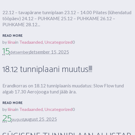
22.12 – tavapärane tunniplaan 23.12 – 14.00 Pilates (lühendatud
tööpäev) 24.12 – PUHKAME 25.12 – PUHKAME 26.12 –
PUHKAME 28.12...
READ MORE
by
liina
in
Teadaanded
,
Uncategorized
0
15
detsember
detsember 15, 2025
18.12 tunniplaani muutus!!!
Erandkorras on 18.12 tunniplaanis muudatus: Slow Flow tund
algab 17.30 Aerojooga tund jääb ära.
READ MORE
by
liina
in
Teadaanded
,
Uncategorized
0
25
august
august 25, 2025