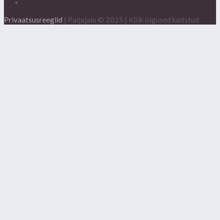
Privaatsusreeglid
| Paljajalu © 2025 | Kõik õigused kaitstud