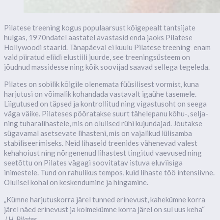
Pilatese treening kogus populaarsust kõigepealt tantsijate
hulgas, 1970ndatel aastatel avastasid enda jaoks Pilatese
Hollywoodi staarid. Tänapäeval ei kuulu Pilatese treening enam
vaid piiratud eliidi elustiili juurde, see treeningsüsteem on
jõudnud massidesse ning kõik soovijad saavad sellega tegeleda.
Pilates on sobilik kõigile olenemata füüsilisest vormist, kuna
harjutusi on võimalik kohandada vastavalt igaühe tasemele.
Liigutused on täpsed ja kontrollitud ning vigastusoht on seega
väga väike. Pilateses pööratakse suurt tähelepanu kõhu-, selja-
ning tuharalihastele, mis on olulised rühi kujundajad. Jõutakse
sügavamal asetsevate lihasteni, mis on vajalikud lülisamba
stabiliseerimiseks. Neid lihaseid treenides vähenevad valest
kehahoiust ning nõrgenenud lihastest tingitud vaevused ning
seetõttu on Pilates vägagi soovitatav istuva eluviisiga
inimestele. Tund on rahulikus tempos, kuid lihaste töö intensiivne.
Olulisel kohal on keskendumine ja hingamine.
„Kümne harjutuskorra järel tunned erinevust, kahekümne korra
järel näed erinevust ja kolmekümne korra järel on sul uus keha“
J.H. Pilates